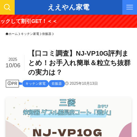
ええやん家電
割引GET！＜＜
ホーム
キッチン家電
炊飯器
【口コミ調査】NJ-VP10G評判ま
2025
とめ！お手入れ簡単＆粒立ち抜群
10/06
の実力は？
PR
2025年10月13日
キッチン家電
炊飯器