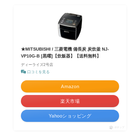
★MITSUBISHI / 三菱電機 備長炭 炭炊釜 NJ-
VP10G-B [黒曜]【炊飯器】【送料無料】
ディーライズ2号店
口コミを見る
Amazon
楽天市場
Yahooショッピング
ポチップ