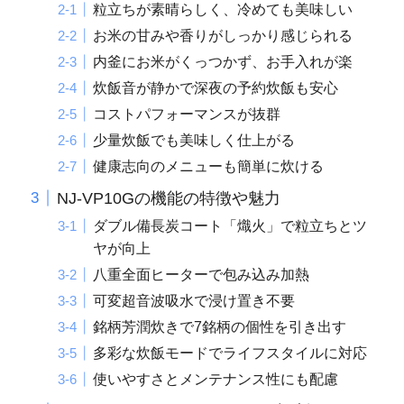
粒立ちが素晴らしく、冷めても美味しい
お米の甘みや香りがしっかり感じられる
内釜にお米がくっつかず、お手入れが楽
炊飯音が静かで深夜の予約炊飯も安心
コストパフォーマンスが抜群
少量炊飯でも美味しく仕上がる
健康志向のメニューも簡単に炊ける
NJ-VP10Gの機能の特徴や魅力
ダブル備長炭コート「熾火」で粒立ちとツ
ヤが向上
八重全面ヒーターで包み込み加熱
可変超音波吸水で浸け置き不要
銘柄芳潤炊きで7銘柄の個性を引き出す
多彩な炊飯モードでライフスタイルに対応
使いやすさとメンテナンス性にも配慮