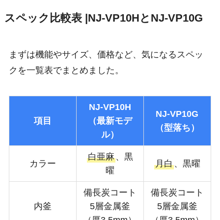
スペック比較表 |NJ-VP10HとNJ-VP10G
まずは機能やサイズ、価格など、気になるスペッ
クを一覧表でまとめました。
NJ-VP10H
NJ-VP10G
項目
（最新モデ
（型落ち）
ル）
白亜麻
、黒
カラー
月白
、黒曜
曜
備長炭コート
備長炭コート
内釜
5層金属釜
5層金属釜