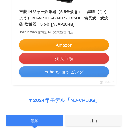
三菱 IHジャー炊飯器（5.5合炊き） 黒曜（こく
よう） NJ-VP10H-B MITSUBISHI 備長炭 炭炊
釜 炊飯器 5.5合 [NJVP10HB]
Joshin web 家電とPCの大型専門店
Amazon
楽天市場
Yahooショッピング
ポチップ
▼2024年モデル「NJ-VP10G」
黒曜
月白