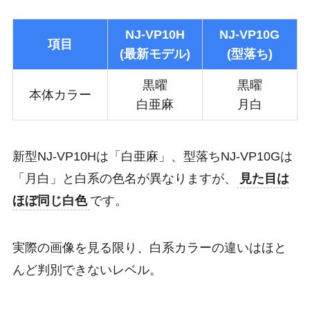
NJ-VP10H
NJ-VP10G
項目
(最新モデル)
(型落ち)
黒曜
黒曜
本体カラー
白亜麻
月白
新型NJ-VP10Hは「白亜麻」、型落ちNJ-VP10Gは
「月白」と白系の色名が異なりますが、
見た目は
ほぼ同じ白色
です。
実際の画像を見る限り、白系カラーの違いはほと
んど判別できないレベル。