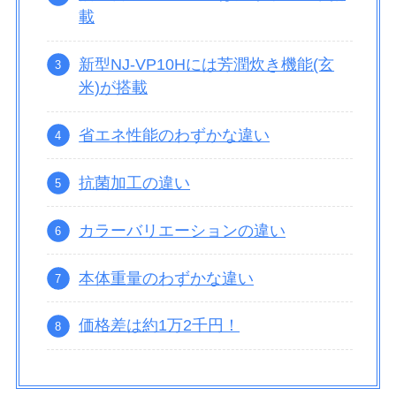
載
新型NJ-VP10Hには芳潤炊き機能(玄
米)が搭載
省エネ性能のわずかな違い
抗菌加工の違い
カラーバリエーションの違い
本体重量のわずかな違い
価格差は約1万2千円！