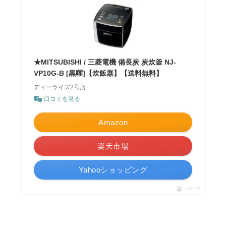
★MITSUBISHI / 三菱電機 備長炭 炭炊釜 NJ-
VP10G-B [黒曜]【炊飯器】【送料無料】
ディーライズ2号店
口コミを見る
Amazon
楽天市場
Yahooショッピング
ポチップ