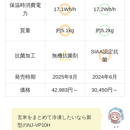
保温時消費電
17.1Wh/h
17.2Wh/h
力
質量
約5.1kg
約5.2kg
SIAA認定抗
抗菌加工
無機抗菌剤
菌
発売時期
2025年9月
2024年6月
価格
42,983円～
30,450円～
玄米をまとめて冷凍したいなら新
型のNJ-VP10H
エマ