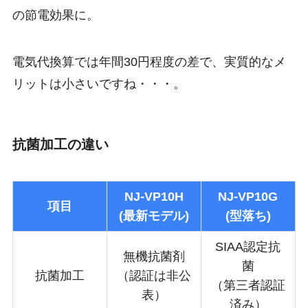
の節電効果に。
電気代換算では年間30円程度の差で、実質的なメ
リットは小さいですね・・・。
抗菌加工の違い
NJ-VP10H
NJ-VP10G
項目
(最新モデル)
(型落ち)
SIAA認定抗
無機抗菌剤
菌
抗菌加工
（認証は非公
（第三者認証
表）
済み）