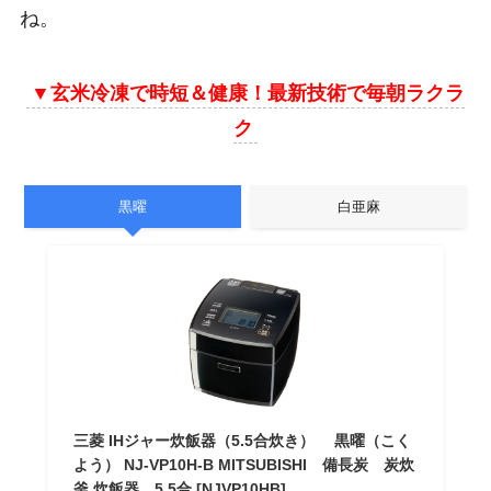
ね。
▼
玄米冷凍で時短＆健康！最新技術で毎朝ラクラ
ク
黒曜
白亜麻
三菱 IHジャー炊飯器（5.5合炊き） 黒曜（こく
よう） NJ-VP10H-B MITSUBISHI 備長炭 炭炊
釜 炊飯器 5.5合 [NJVP10HB]