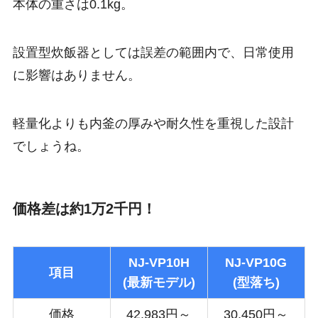
本体の重さは0.1kg。
設置型炊飯器としては誤差の範囲内で、日常使用
に影響はありません。
軽量化よりも内釜の厚みや耐久性を重視した設計
でしょうね。
価格差は約1万2千円！
NJ-VP10H
NJ-VP10G
項目
(最新モデル)
(型落ち)
価格
42,983円～
30,450円～