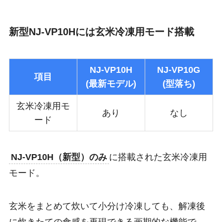
新型NJ-VP10Hには玄米冷凍用モード搭載
NJ-VP10H
NJ-VP10G
項目
(最新モデル)
(型落ち)
玄米冷凍用モ
あり
なし
ード
NJ-VP10H（新型）のみ
に搭載された玄米冷凍用
モード。
玄米をまとめて炊いて小分け冷凍しても、解凍後