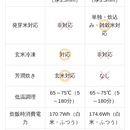
（厚3.5mm）
（厚3.5mm）
単独・炊込
発芽米対応
非対応
み・雑穀米対
応
玄米冷凍
対応
非対応
芳潤炊き
玄米対応
なし
65～75℃（5
65～75℃（5
低温調理
～180分）
～180分）
炊飯時消費電
170.7Wh（白
174.6Wh（白
力
米・ふつう）
米・ふつう）