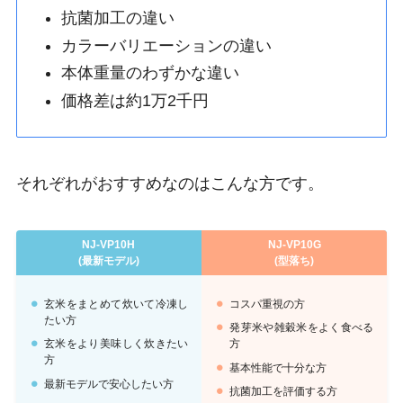
抗菌加工の違い
カラーバリエーションの違い
本体重量のわずかな違い
価格差は約1万2千円
それぞれがおすすめなのはこんな方です。
NJ-VP10H
NJ-VP10G
(最新モデル)
(型落ち)
玄米をまとめて炊いて冷凍し
コスパ重視の方
たい方
発芽米や雑穀米をよく食べる
玄米をより美味しく炊きたい
方
方
基本性能で十分な方
最新モデルで安心したい方
抗菌加工を評価する方