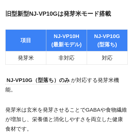
旧型新型NJ-VP10Gは発芽米モード搭載
NJ-VP10H
NJ-VP10G
項目
(最新モデル)
(型落ち)
発芽米
非対応
対応
NJ-VP10G（型落ち）のみ
が対応する発芽米機
能。
発芽米は玄米を発芽させることでGABAや食物繊維
が増加し、栄養価と消化しやすさを両立した健康
食材です。