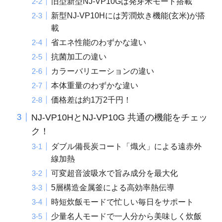
旧型新型NJ-VP10Gは発芽米モード搭載
新型NJ-VP10Hには芳潤炊き機能(玄米)が搭
載
省エネ性能のわずかな違い
抗菌加工の違い
カラーバリエーションの違い
本体重量のわずかな違い
価格差は約1万2千円！
NJ-VP10HとNJ-VP10G 共通の機能をチェッ
ク！
ダブル備長炭コート「熾火」による遠赤外
線加熱
可変超音波吸水で旨み成分を最大化
5層構造金属釜による高効率熱伝導
時短炊飯モードで忙しい毎日をサポート
少量名人モードで一人分から美味しく炊飯