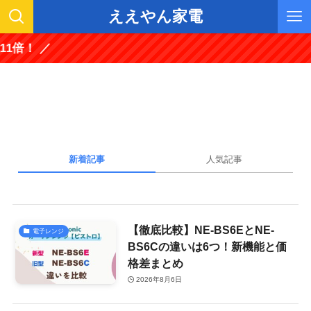
ええやん家電
倍！ ／
新着記事
人気記事
【徹底比較】NE-BS6EとNE-
電子レンジ
BS6Cの違いは6つ！新機能と価
格差まとめ
2026年8月6日