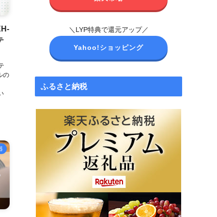
H-
＼LYP特典で還元アップ／
テ
Yahoo!ショッピング
テ
ルの
ふるさと納税
い
器