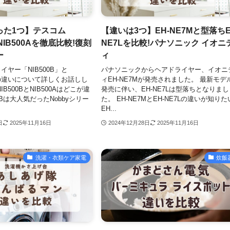
った1つ】テスコム
【違いは3つ】EH-NE7Mと型落ちE
とNIB500Aを徹底比較!復刻
NE7Lを比較!パナソニック イオニ
ー
ィ
ヤー「NIB500B」と
パナソニックからヘアドライヤー、イオニ
A」の違いについて詳しくお話しし
ィEH-NE7Mが発売されました。 最新モデ
B500BとNIB500Aはどこが違
発売に伴い、EH-NE7Lは型落ちとなりまし
00Bは大人気だったNobbyシリー
た。 EH-NE7MとEH-NE7Lの違いが知りた
EH...
日
2025年11月16日
2024年12月28日
2025年11月16日
洗濯・衣類ケア家電
炊飯