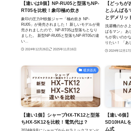
【違いは8個】NP-RU05と型落ちNP-
【どっちが
RT05を比較！象印極め炊き
とふんばる
とデメリッ
象印の圧力IH炊飯ジャー「極め炊き NP-
RU05」が発売されました！ 新しいモデルが発
洗濯機のかさ
売されましたので、NP-RT05は型落ちとなり
ばるマン」 あ
ました。 新型NP-RU05と型落ちNP-RT05の違
ちが良いのか
い...
りたい！ 「あ
2024年12月26日
2025年11月16日
2024年12月17
暖房器具
【違い1個】シャープHX-TK12と型落
【違い6個】N
ちHX-SK12を比較！電気代は？
SD10HA
ム式
2024年9月にシャープからセラミックファンヒ