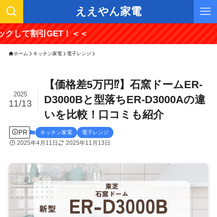
ええやん家電
引GET！＜＜
ホーム
キッチン家電
電子レンジ
【価格差5万円⁉】石窯ドームER-
2025
D3000Bと型落ちER-D3000Aの違
11/13
いを比較！口コミも紹介
PR
キッチン家電
電子レンジ
2025年4月11日
2025年11月13日