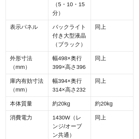
（5・10・15
分）
表示パネル
バックライト
同上
付き大型液晶
（ブラック）
外形寸法
幅498×奥行
同上
（mm）
399×高さ396
庫内有効寸法
幅394×奥行
同上
（mm）
314×高さ232
本体質量
約20kg
約20kg
消費電力
1430W（レ
同上
ンジ/オーブ
ン共通）