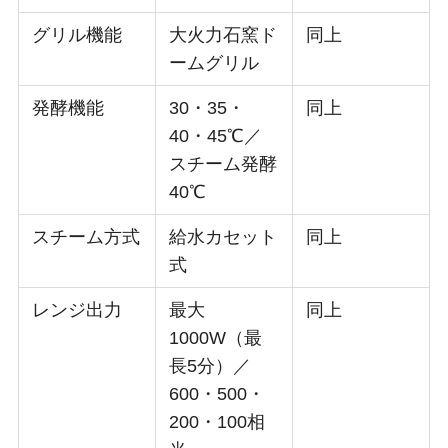
グリル機能
大火力石窯ド
同上
ームグリル
発酵機能
30・35・
同上
40・45℃／
スチーム発酵
40℃
スチーム方式
給水カセット
同上
式
レンジ出力
最大
同上
1000W（最
長5分）／
600・500・
200・100相