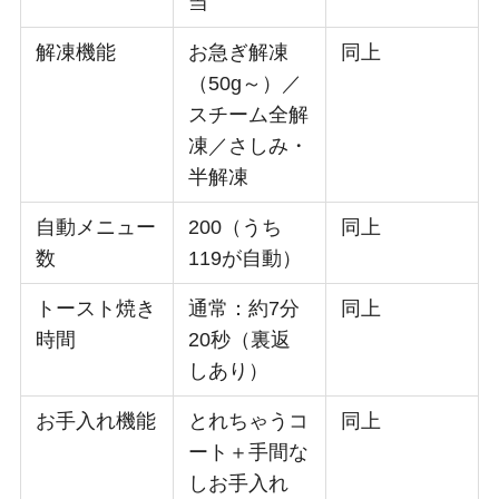
当
解凍機能
お急ぎ解凍
同上
（50g～）／
スチーム全解
凍／さしみ・
半解凍
自動メニュー
200（うち
同上
数
119が自動）
トースト焼き
通常：約7分
同上
時間
20秒（裏返
しあり）
お手入れ機能
とれちゃうコ
同上
ート＋手間な
しお手入れ