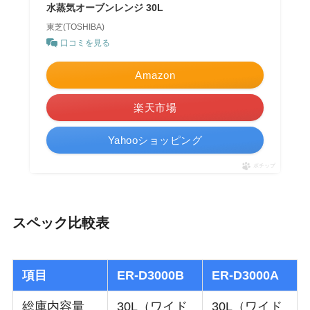
水蒸気オーブンレンジ 30L
東芝(TOSHIBA)
口コミを見る
Amazon
楽天市場
Yahooショッピング
ポチップ
スペック比較表
項目
ER-D3000B
ER-D3000A
総庫内容量
30L（ワイド
30L（ワイド