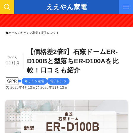
ええやん家電
ホーム
キッチン家電
電子レンジ
【価格差2倍⁉】石窯ドームER-
2025
D100Bと型落ちER-D100Aを比
11/13
較！口コミも紹介
PR
キッチン家電
電子レンジ
2025年4月13日
2025年11月13日