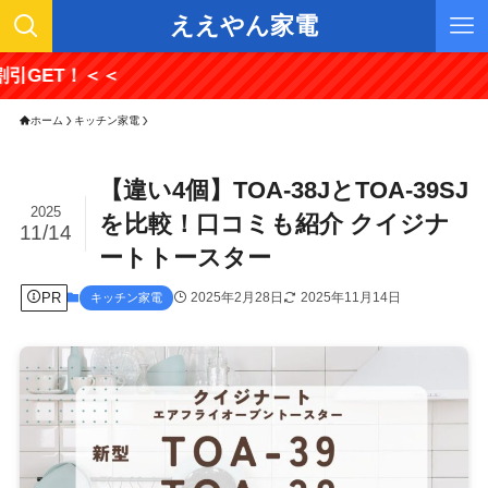
ええやん家電
＞
ホーム
キッチン家電
【違い4個】TOA-38JとTOA-39SJ
2025
を比較！口コミも紹介 クイジナ
11/14
ートトースター
PR
2025年2月28日
2025年11月14日
キッチン家電