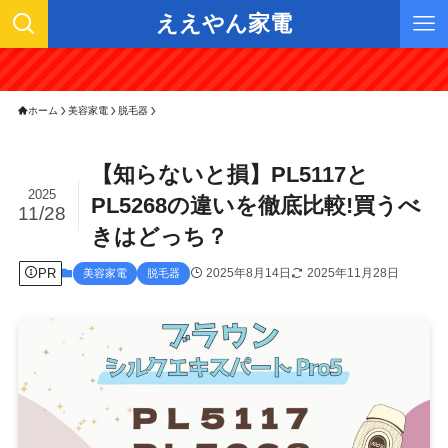
ええやん家電
ホーム
美容家電
脱毛器
【知らないと損】PL5117と
2025
PL5268の違いを徹底比較!買うべ
11/28
きはどっち？
PR
2025年8月14日
2025年11月28日
美容家電
脱毛器