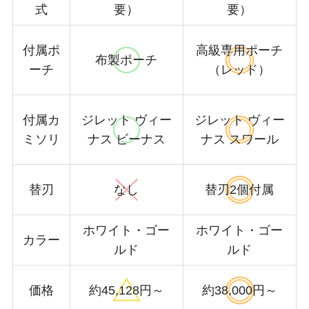
式
要）
要）
付属ポ
高級専用ポーチ
布製ポーチ
ーチ
（レッド）
付属カ
ジレット ヴィー
ジレット ヴィー
ミソリ
ナス ビーナス
ナス スワール
替刃
なし
替刃2個付属
ホワイト・ゴー
ホワイト・ゴー
カラー
ルド
ルド
価格
約45,128円～
約38,000円～