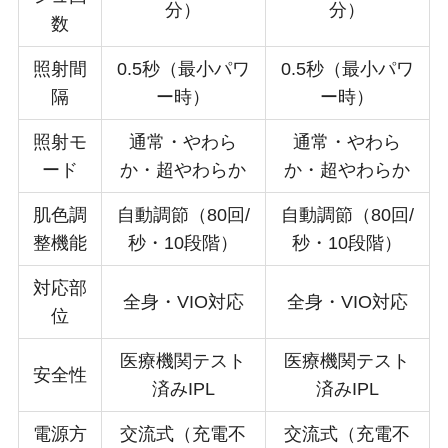
分）
分）
数
照射間
0.5秒（最小パワ
0.5秒（最小パワ
隔
ー時）
ー時）
照射モ
通常・やわら
通常・やわら
ード
か・超やわらか
か・超やわらか
肌色調
自動調節（80回/
自動調節（80回/
整機能
秒・10段階）
秒・10段階）
対応部
全身・VIO対応
全身・VIO対応
位
医療機関テスト
医療機関テスト
安全性
済みIPL
済みIPL
電源方
交流式（充電不
交流式（充電不