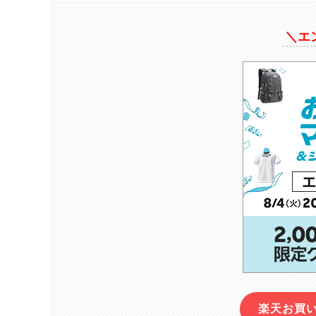
＼エ
楽天お買