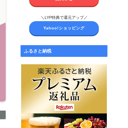
＼LYP特典で還元アップ／
Yahoo!ショッピング
ふるさと納税