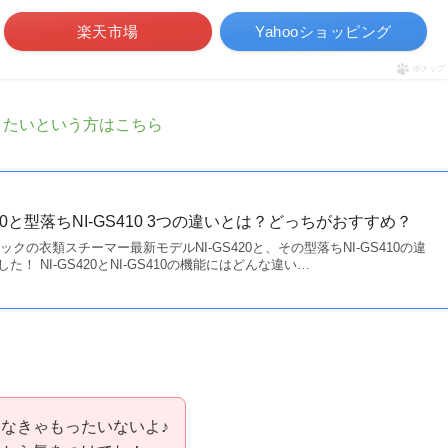
楽天市場
Yahooショッピング
ポチップ
りたいという方はこちら
20と型落ちNI-GS410 3つの違いとは？どっちがおすすめ？
ニックの衣類スチーマー最新モデルNI-GS420と、その型落ちNI-GS410の違
！ NI-GS420とNI-GS410の機能にはどんな違い…
なきゃもったいないよ♪