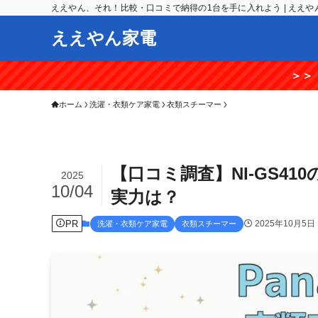
ええやん、それ！比較・口コミで納得の1台を手に入れよう | ええや
ええやん家電
＞＞【期間限定】楽天R
ホーム
洗濯・衣類ケア家電
衣類スチーマー
【口コミ調査】NI-GS4
2025
10/04
実力は？
PR
2025年10月5日
洗濯・衣類ケア家電
衣類スチーマー