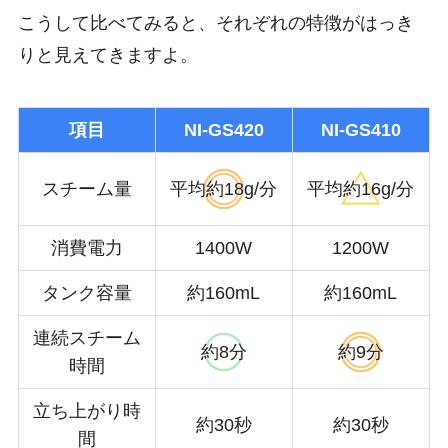
こうして比べてみると、それぞれの特徴がはっき
りと見えてきますよ。
項目
NI-GS420
NI-GS410
スチーム量
平均約18g/分
平均約16g/分
消費電力
1400W
1200W
タンク容量
約160mL
約160mL
連続スチーム
約8分
約9分
時間
立ち上がり時
約30秒
約30秒
間