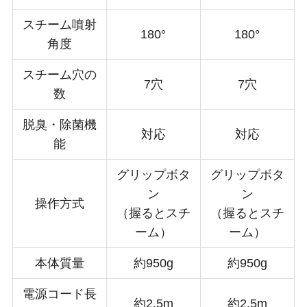
スチーム噴射
180°
180°
角度
スチーム穴の
7穴
7穴
数
脱臭・除菌機
対応
対応
能
グリップボタ
グリップボタ
ン
ン
操作方式
（握るとスチ
（握るとスチ
ーム）
ーム）
本体質量
約950g
約950g
電源コード長
約2.5m
約2.5m