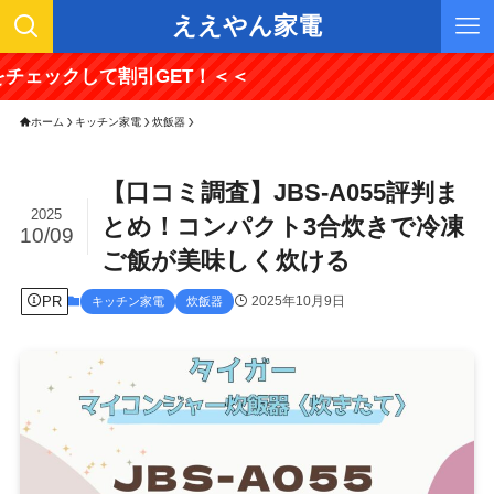
ええやん家電
して割引GET！＜＜
ホーム
キッチン家電
炊飯器
【口コミ調査】JBS-A055評判ま
2025
とめ！コンパクト3合炊きで冷凍
10/09
ご飯が美味しく炊ける
PR
2025年10月9日
キッチン家電
炊飯器