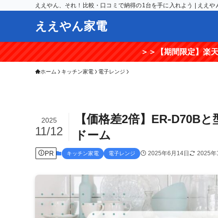
ええやん、それ！比較・口コミで納得の1台を手に入れよう | ええや
ええやん家電
＞＞【期間限定】楽天RaCouponを
ホーム
キッチン家電
電子レンジ
【価格差2倍】ER-D70Bと
2025
11/12
ドーム
PR
2025年6月14日
2025年
キッチン家電
電子レンジ