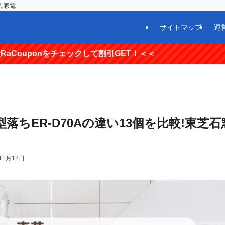
ん家電
サイトマップ
運
チェックして割引GET！＜＜
型落ちER-D70Aの違い13個を比較!東芝石
11月12日