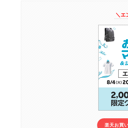
＼エ
楽天お買