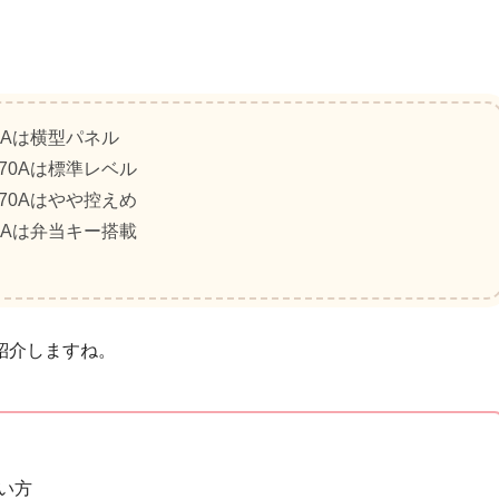
70Aは横型パネル
D70Aは標準レベル
D70Aはやや控えめ
70Aは弁当キー搭載
紹介しますね。
い方