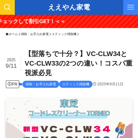
ええやん家電
て割引GET！＜＜
ホーム
掃除・お手入れ家電
スティック掃除機
【型落ちで十分？】VC-CLW34と
2025
VC-CLW33の2つの違い！コスパ重
9/11
視派必見
PR
2025年9月11日
掃除・お手入れ家電
スティック掃除機