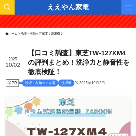
ええやん家電
ホーム
洗濯・衣類ケア家電
洗濯機
【口コミ調査】東芝TW-127XM4
2025
の評判まとめ！洗浄力と静音性を
10/02
徹底検証！
PR
2025年10月2日
洗濯・衣類ケア家電
洗濯機