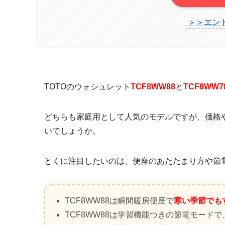
＞＞エン
TOTOのウォシュレット
TCF8WW88
と
TCF8WW7
どちらも家庭用として人気のモデルですが、価格
いでしょうか。
とくに注目したいのは、便座のあたたまり方や節
TCF8WW88は瞬間暖房便座で
寒い季節でも
TCF8WW88は学習機能つきの節電モードで