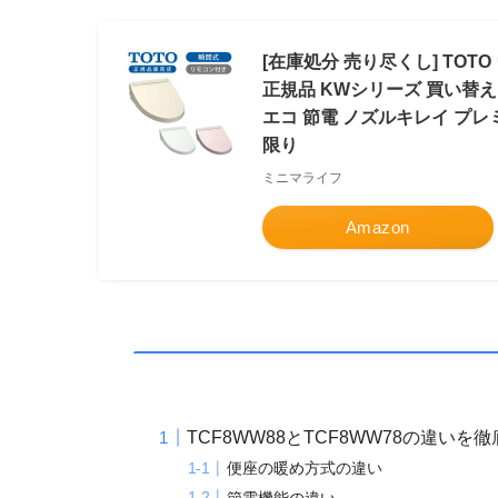
[在庫処分 売り尽くし] TOT
正規品 KWシリーズ 買い替え
エコ 節電 ノズルキレイ プレミ
限り
ミニマライフ
Amazon
TCF8WW88とTCF8WW78の違いを
便座の暖め方式の違い
節電機能の違い