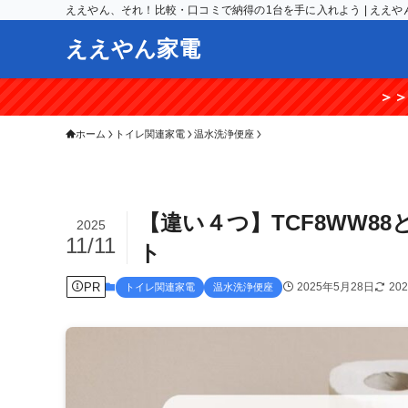
ええやん、それ！比較・口コミで納得の1台を手に入れよう | ええや
ええやん家電
＞＞【期間限定】楽天
ホーム
トイレ関連家電
温水洗浄便座
【違い４つ】TCF8WW88
2025
11/11
ト
PR
2025年5月28日
20
トイレ関連家電
温水洗浄便座