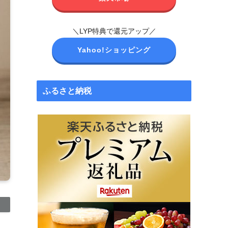
＼LYP特典で還元アップ／
Yahoo!ショッピング
ふるさと納税