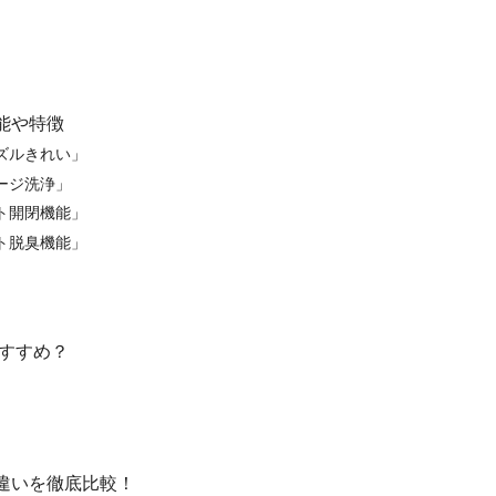
機能や特徴
ズルきれい」
ージ洗浄」
ト開閉機能」
ト脱臭機能」
おすすめ？
8の違いを徹底比較！