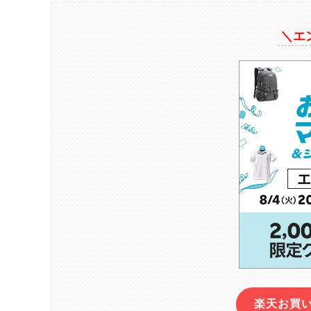
＼エ
楽天お買