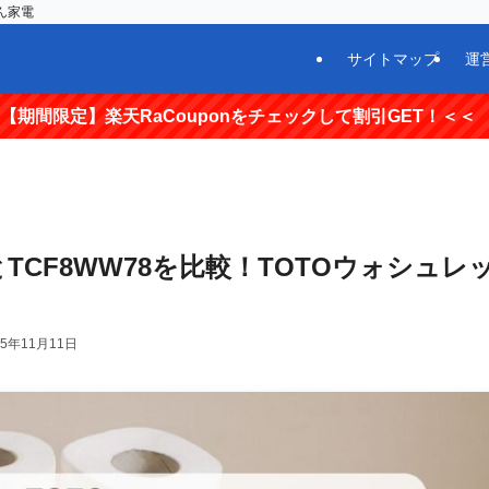
ん家電
サイトマップ
運
RaCouponをチェックして割引GET！＜＜
とTCF8WW78を比較！TOTOウォシュレ
25年11月11日