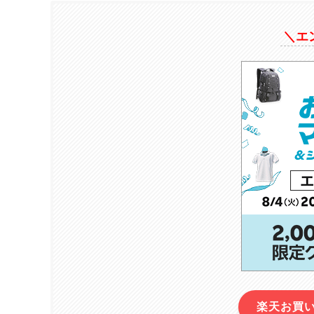
＼エ
楽天お買