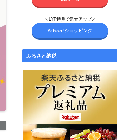
＼LYP特典で還元アップ／
Yahoo!ショッピング
ふるさと納税