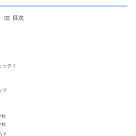
目次
チェック！
ップ
評判
評判
め？