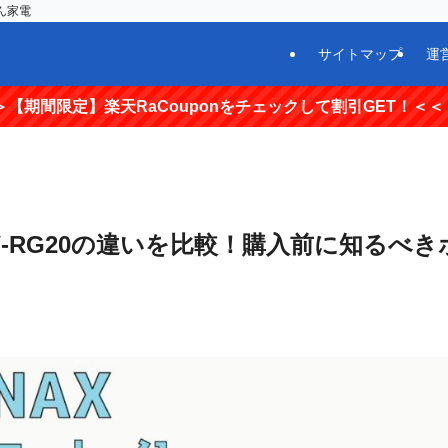
ん家電
サイトマップ
運
RaCouponをチェックして割引GET！＜＜
W-RG20の違いを比較！購入前に知るべき