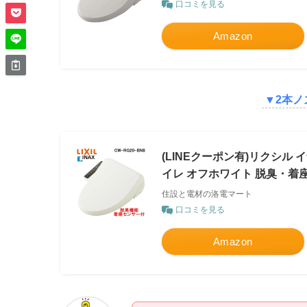
口コミを見る
Amazon
▼
2本ノ
(LINEクーポン有)リクシル 
イレ オフホワイト 脱臭・着座セ
住設と電材の洛電マート
口コミを見る
Amazon