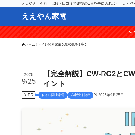
ええやん、それ！比較・口コミで納得の1台を手に入れよう | ええや
ええやん家電
＞＞【期間限定】楽天
ホーム
トイレ関連家電
温水洗浄便座
【完全解説】CW-RG2とC
2025
9/25
イント
PR
2025年9月25日
トイレ関連家電
温水洗浄便座