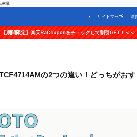
ん家電
サイトマップ
運
RaCouponをチェックして割引GET！＜＜
とTCF4714AMの2つの違い！どっちがおす