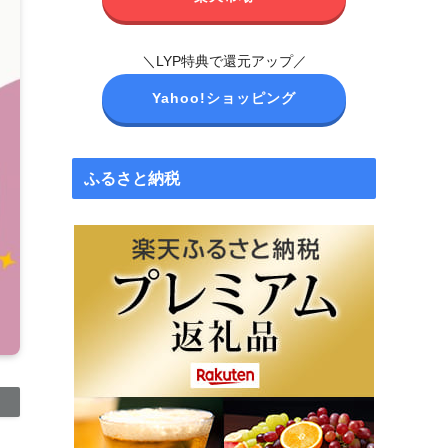
＼LYP特典で還元アップ／
Yahoo!ショッピング
ふるさと納税