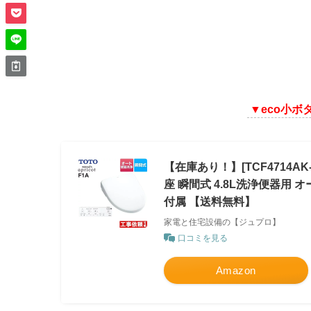
▼
eco小
【在庫あり！】[TCF4714AK
座 瞬間式 4.8L洗浄便器用
付属 【送料無料】
家電と住宅設備の【ジュプロ】
口コミを見る
Amazon