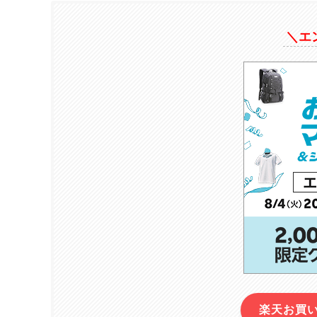
＼エ
楽天お買