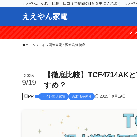
ええやん、それ！比較・口コミで納得の1台を手に入れよう | ええや
ええやん家電
＞＞【期間限定】楽天
ホーム
トイレ関連家電
温水洗浄便座
【徹底比較】TCF4714AK
2025
9/19
すめ？
PR
2025年9月19日
トイレ関連家電
温水洗浄便座