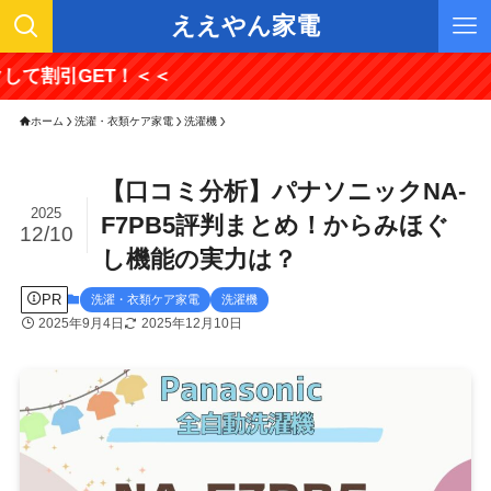
ええやん家電
ET！＜＜
ホーム
洗濯・衣類ケア家電
洗濯機
【口コミ分析】パナソニックNA-
2025
F7PB5評判まとめ！からみほぐ
12/10
し機能の実力は？
PR
洗濯・衣類ケア家電
洗濯機
2025年9月4日
2025年12月10日