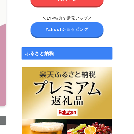
＼LYP特典で還元アップ／
Yahoo!ショッピング
ふるさと納税