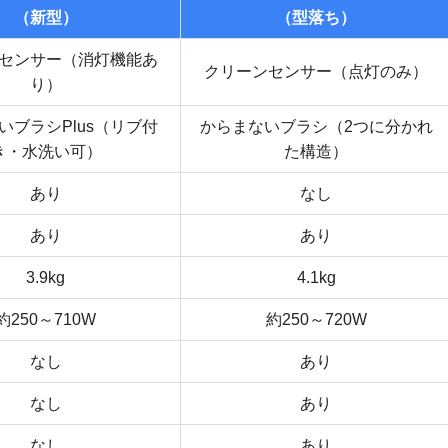
（新型）
（型落ち）
センサー（消灯機能あ
クリーンセンサー（点灯のみ）
り）
いブラシPlus（リブ付
からまないブラシ（2つに分かれ
き・水洗い可）
た構造）
あり
なし
あり
あり
3.9kg
4.1kg
約250～710W
約250～720W
なし
あり
なし
あり
なし
あり