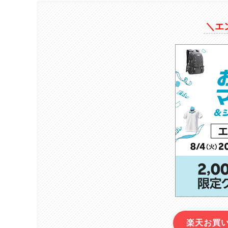
＼エ
楽天お買