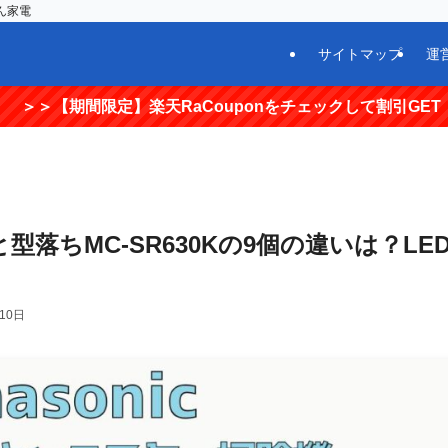
ん家電
サイトマップ
運
定】楽天RaCouponをチェックして割引GET！＜＜
と型落ちMC-SR630Kの9個の違いは？LE
10日