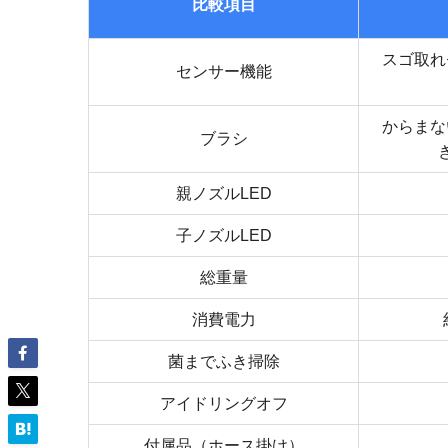
比較項目
スゴ取れ
センサー機能
からまな
ブラシ
親ノズルLED
子ノズルLED
総重量
消費電力
菌までふき掃除
アイドリングオフ
付属品（ホース掛け）