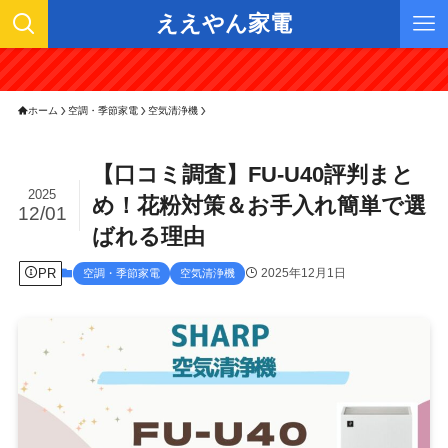
ええやん家電
ホーム
空調・季節家電
空気清浄機
【口コミ調査】FU-U40評判まと
2025
め！花粉対策＆お手入れ簡単で選
12/01
ばれる理由
PR
2025年12月1日
空調・季節家電
空気清浄機