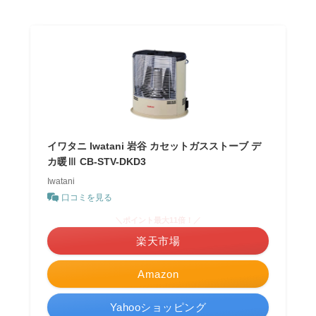
イワタニ Iwatani 岩谷 カセットガスストーブ デ
カ暖Ⅲ CB-STV-DKD3
Iwatani
口コミを見る
＼ポイント最大11倍！／
楽天市場
Amazon
Yahooショッピング