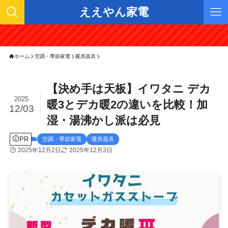
ええやん家電
ホーム
空調・季節家電
暖房器具
【決め手は天板】イワタニ デカ
2025
暖3とデカ暖2の違いを比較！加
12/03
湿・湯沸かし派は必見
PR
空調・季節家電
暖房器具
2025年12月2日
2025年12月3日