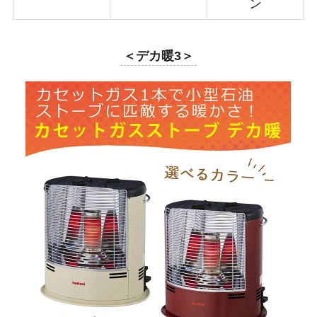
ン
＜デカ暖3＞