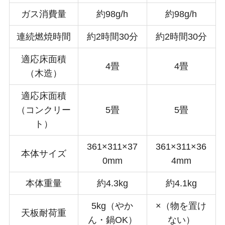
ガス消費量
約98g/h
約98g/h
連続燃焼時間
約2時間30分
約2時間30分
適応床面積
4畳
4畳
（木造）
適応床面積
（コンクリー
5畳
5畳
ト）
361×311×37
361×311×36
本体サイズ
0mm
4mm
本体重量
約4.3kg
約4.1kg
5kg（やか
×（物を置け
天板耐荷重
ん・鍋OK）
ない）