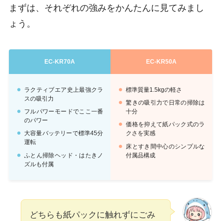
まずは、それぞれの強みをかんたんに見てみまし
ょう。
EC-KR70A
EC-KR50A
ラクティブエア史上最強クラ
標準質量1.5kgの軽さ
スの吸引力
驚きの吸引力で日常の掃除は
フルパワーモードでここ一番
十分
のパワー
価格を抑えて紙パック式のラ
大容量バッテリーで標準45分
クさを実感
運転
床とすき間中心のシンプルな
ふとん掃除ヘッド・はたきノ
付属品構成
ズルも付属
どちらも紙パックに触れずにごみ