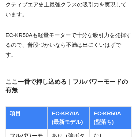
クティブエア史上最強クラスの吸引力を実現して
います。
EC-KR50Aも軽量モーターで十分な吸引力を発揮す
るので、普段づかいなら不満は出にくいはずで
す。
ここ一番で押し込める｜フルパワーモードの
有無
項目
EC-KR70A
EC-KR50A
(最新モデル)
(型落ち)
フルパワーモ
あり（強ボタ
なし