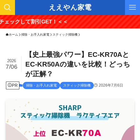
ええやん家電
て割引GET！＜＜
ホーム
掃除・お手入れ家電
スティック掃除機
【史上最強パワー】EC-KR70Aと
2026
EC-KR50Aの違いを比較！どっち
7/06
が正解？
PR
2026年7月6日
掃除・お手入れ家電
スティック掃除機