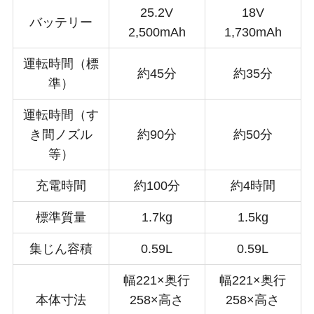
25.2V
18V
バッテリー
2,500mAh
1,730mAh
運転時間（標
約45分
約35分
準）
運転時間（す
き間ノズル
約90分
約50分
等）
充電時間
約100分
約4時間
標準質量
1.7kg
1.5kg
集じん容積
0.59L
0.59L
幅221×奥行
幅221×奥行
本体寸法
258×高さ
258×高さ