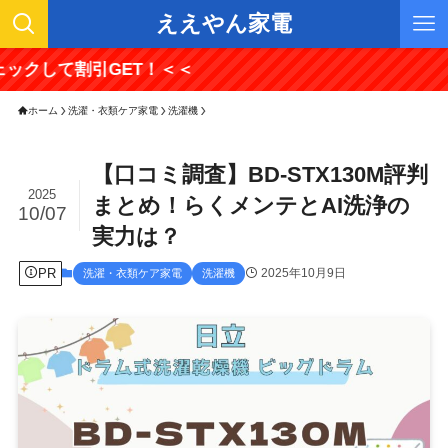
ええやん家電
割引GET！＜＜
ホーム
洗濯・衣類ケア家電
洗濯機
【口コミ調査】BD-STX130M評判
2025
まとめ！らくメンテとAI洗浄の
10/07
実力は？
PR
2025年10月9日
洗濯・衣類ケア家電
洗濯機