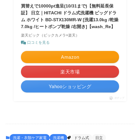
買替えで10000pt進呈(10/31まで)【無料延長保
証】 日立｜HITACHI ドラム式洗濯機 ビッグドラ
ム ホワイト BD-STX130MR-W [洗濯13.0kg /乾燥
7.0kg /ヒートポンプ乾燥 /右開き]【wash_Re】
楽天ビック（ビックカメラ×楽天）
口コミを見る
Amazon
楽天市場
Yahooショッピング
ポチップ
洗濯・衣類ケア家電
洗濯機
ドラム式
日立