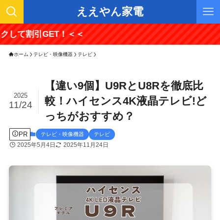
ええやん家電
GET！＜＜
ホーム
テレビ・映像機器
テレビ
【違い9個】U9RとU8Rを徹底比
2025
較！ハイセンス4K液晶テレビ!ど
11/24
っちがおすすめ？
PR
テレビ・映像機器
テレビ
2025年5月4日
2025年11月24日