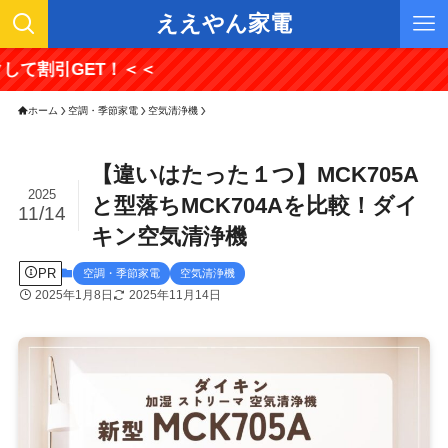
ええやん家電
ET！＜＜
ホーム
空調・季節家電
空気清浄機
【違いはたった１つ】MCK705A
2025
と型落ちMCK704Aを比較！ダイ
11/14
キン空気清浄機
PR
空調・季節家電
空気清浄機
2025年1月8日
2025年11月14日