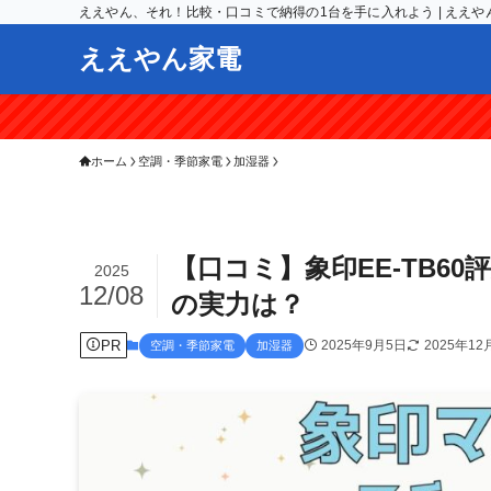
ええやん、それ！比較・口コミで納得の1台を手に入れよう | ええや
ええやん家電
＞＞【期間限
ホーム
空調・季節家電
加湿器
【口コミ】象印EE-TB6
2025
12/08
の実力は？
PR
2025年9月5日
2025年12
空調・季節家電
加湿器