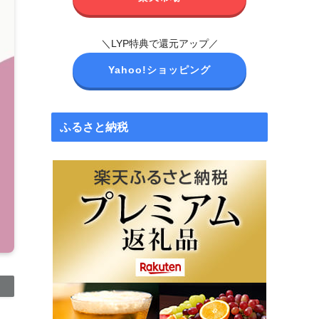
＼LYP特典で還元アップ／
Yahoo!ショッピング
ふるさと納税