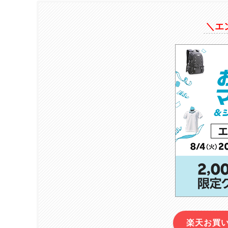
＼エ
楽天お買