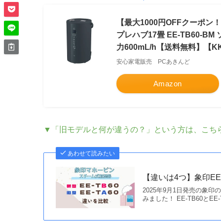
【最大1000円OFFクーポン！1
プレハブ17畳 EE-TB60
力600mL/h【送料無料】【KK
安心家電販売 PCあきんど
Amazon
▼「旧モデルと何が違うの？」という方は、こち
あわせて読みたい
【違いは4つ】象印EE
2025年9月1日発売の象印
みました！ EE-TB60と