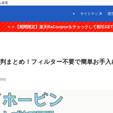
ん家電
サイトマップ
運
定】楽天RaCouponをチェックして割引GET！＜＜
0評判まとめ！フィルター不要で簡単お手入
月8日