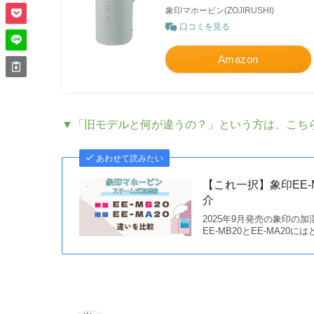
象印マホービン(ZOJIRUSHI)
口コミを見る
Amazon
▼「旧モデルと何が違うの？」という方は、こち
あわせて読みたい
【これ一択】象印EE-
介
2025年9月発売の象印の加
EE-MB20とEE-MA2