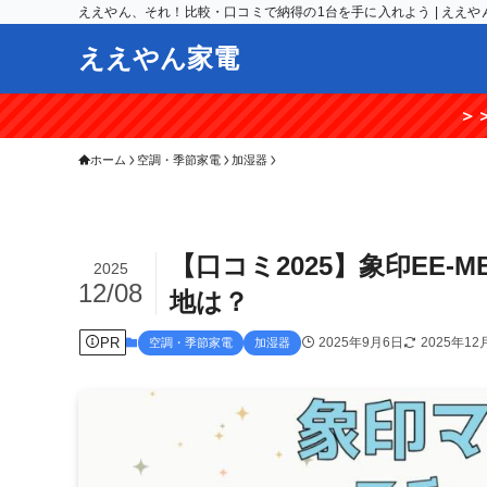
ええやん、それ！比較・口コミで納得の1台を手に入れよう | ええや
ええやん家電
＞＞【期間限定】楽
ホーム
空調・季節家電
加湿器
【口コミ2025】象印EE
2025
12/08
地は？
PR
2025年9月6日
2025年12
空調・季節家電
加湿器