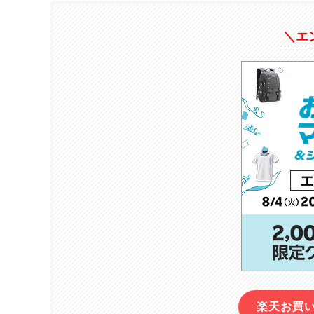
＼エ
楽天お買