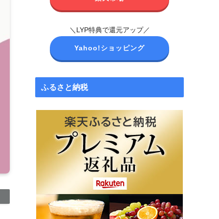
＼LYP特典で還元アップ／
Yahoo!ショッピング
ふるさと納税