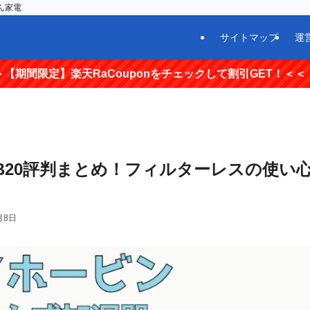
ん家電
サイトマップ
運
天RaCouponをチェックして割引GET！＜＜
-MB20評判まとめ！フィルターレスの使い
月8日