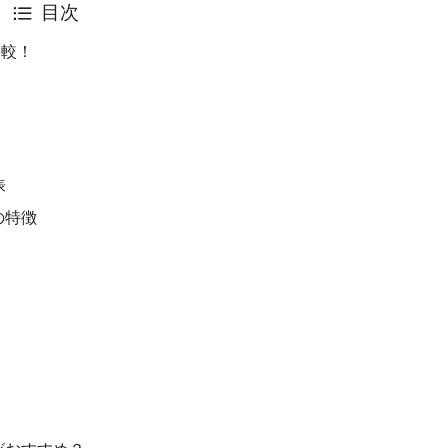
目次
比較！
表
通の特徴