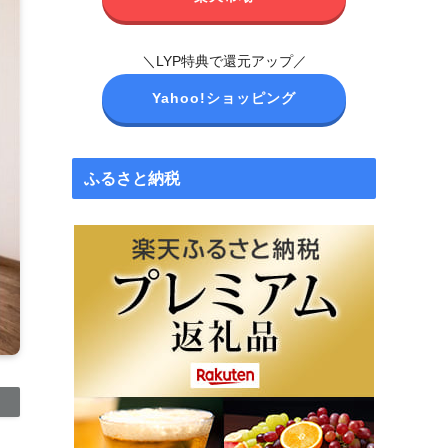
＼LYP特典で還元アップ／
Yahoo!ショッピング
ふるさと納税