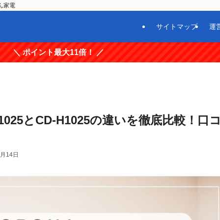
ん家電
サイトマップ
運
11倍！ ／
H1025とCD-H1025の違いを徹底比較！口
1月14日