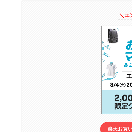
＼エ
楽天お買