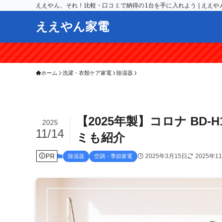
ええやん、それ！比較・口コミで納得の1台を手に入れよう | ええや
ええやん家電
＼ ポイント最大
ホーム
洗濯・衣類ケア家電
除湿器
【2025年製】コロナ BD-
2025
11/14
ミも紹介
PR
2025年3月15日
2025年1
除湿器
空調・季節家電