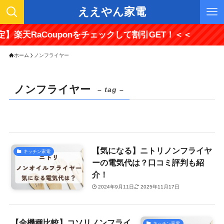
ええやん家電
楽天RaCouponをチェックして割引GET！＜＜
ホーム
ノンフライヤー
ノンフライヤー
– tag –
【気になる】ニトリノンフライヤ
キッチン家電
ーの電気代は？口コミ評判も紹
介！
2024年9月11日
2025年11月17日
【全機種比較】コソリノンフライ
キッチン家電